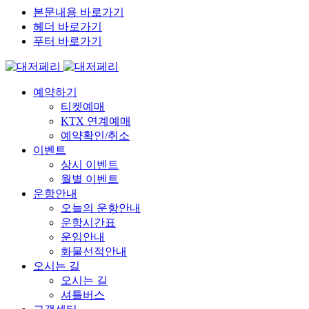
본문내용 바로가기
헤더 바로가기
푸터 바로가기
예약하기
티켓예매
KTX 연계예매
예약확인/취소
이벤트
상시 이벤트
월별 이벤트
운항안내
오늘의 운항안내
운항시간표
운임안내
화물선적안내
오시는 길
오시는 길
셔틀버스