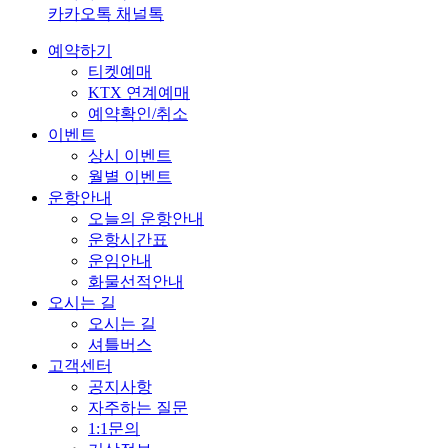
카카오톡 채널톡
예약하기
티켓예매
KTX 연계예매
예약확인/취소
이벤트
상시 이벤트
월별 이벤트
운항안내
오늘의 운항안내
운항시간표
운임안내
화물선적안내
오시는 길
오시는 길
셔틀버스
고객센터
공지사항
자주하는 질문
1:1문의