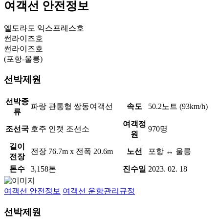
여객선 안전정보
엘도라도 익스프레스호
썬라이즈호
썬라이즈호
(포항-울릉)
선박제원
선박종
파랑 관통형 쌍동여객선
속도
50.2노트 (93km/h)
류
여객정
조선국
호주 인캣 조선소
970명
원
길이
전장 76.7m x 전폭 20.6m
노선
포항 ↔ 울릉
전장
톤수
3,158톤
진수일
2023. 02. 18
여객선 안전정보
여객선 운항관리규정
선박제원