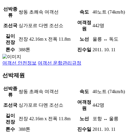
선박종
쌍동 초쾌속 여객선
속도
40노트 (74km/h)
류
여객정
조선국
싱가포르 다멘 조선소
442명
원
길이
전장 42.16m x 전폭 11.8m
노선
울릉 ↔ 독도
전장
톤수
388톤
진수일
2011. 10. 11
여객선 안전정보
여객선 운항관리규정
선박제원
선박종
쌍동 초쾌속 여객선
속도
40노트 (74km/h)
류
여객정
조선국
싱가포르 다멘 조선소
442명
원
길이
전장 42.16m x 전폭 11.8m
노선
포항 ↔ 울릉
전장
톤수
388톤
진수일
2011. 10. 11