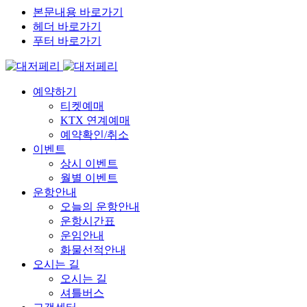
본문내용 바로가기
헤더 바로가기
푸터 바로가기
예약하기
티켓예매
KTX 연계예매
예약확인/취소
이벤트
상시 이벤트
월별 이벤트
운항안내
오늘의 운항안내
운항시간표
운임안내
화물선적안내
오시는 길
오시는 길
셔틀버스