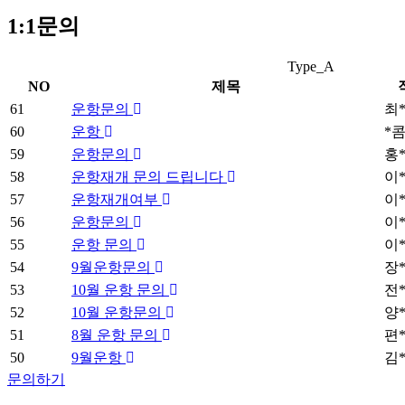
1:1문의
Type_A
NO
제목
61
운항문의
최
60
운항
*
59
운항문의
홍*
58
운항재개 문의 드립니다
이
57
운항재개여부
이
56
운항문의
이
55
운항 문의
이
54
9월운항문의
장
53
10월 운항 문의
전
52
10월 운항문의
양
51
8월 운항 문의
편
50
9월운항
김
문의하기