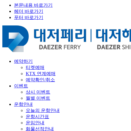
본문내용 바로가기
헤더 바로가기
푸터 바로가기
예약하기
티켓예매
KTX 연계예매
예약확인/취소
이벤트
상시 이벤트
월별 이벤트
운항안내
오늘의 운항안내
운항시간표
운임안내
화물선적안내