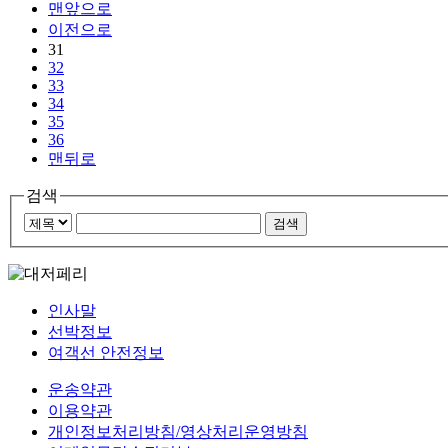
맨앞으로
이전으로
31
32
33
34
35
36
맨뒤로
검색
인사말
선박정보
여객선 안전정보
운송약관
이용약관
개인정보처리방침/영상처리운영방침