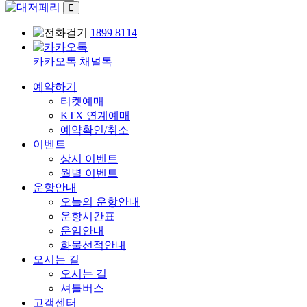
1899 8114
카카오톡 채널톡
예약하기
티켓예매
KTX 연계예매
예약확인/취소
이벤트
상시 이벤트
월별 이벤트
운항안내
오늘의 운항안내
운항시간표
운임안내
화물선적안내
오시는 길
오시는 길
셔틀버스
고객센터