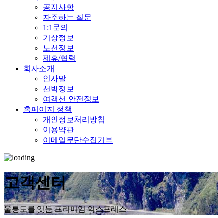
공지사항
자주하는 질문
1:1문의
기상정보
노선정보
제휴/협력
회사소개
인사말
선박정보
여객선 안전정보
홈페이지 정책
개인정보처리방침
이용약관
이메일무단수집거부
고객센터
울릉도를 잇는 프리미엄 익스프레스