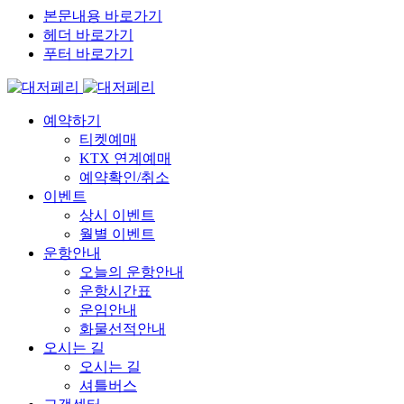
본문내용 바로가기
헤더 바로가기
푸터 바로가기
예약하기
티켓예매
KTX 연계예매
예약확인/취소
이벤트
상시 이벤트
월별 이벤트
운항안내
오늘의 운항안내
운항시간표
운임안내
화물선적안내
오시는 길
오시는 길
셔틀버스