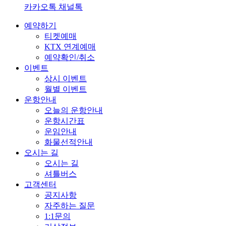
카카오톡 채널톡
예약하기
티켓예매
KTX 연계예매
예약확인/취소
이벤트
상시 이벤트
월별 이벤트
운항안내
오늘의 운항안내
운항시간표
운임안내
화물선적안내
오시는 길
오시는 길
셔틀버스
고객센터
공지사항
자주하는 질문
1:1문의