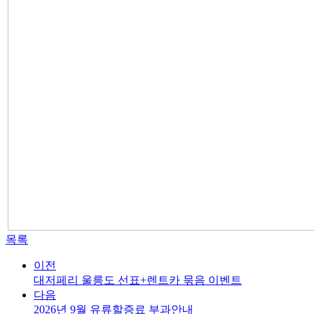
목록
이전
대저페리 울릉도 선표+렌트카 묶음 이벤트
다음
2026년 9월 유류할증료 부과안내