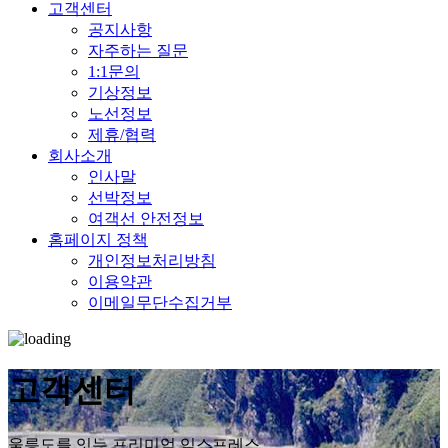
고객센터
공지사항
자주하는 질문
1:1문의
기상정보
노선정보
제휴/협력
회사소개
인사말
선박정보
여객선 안전정보
홈페이지 정책
개인정보처리방침
이용약관
이메일무단수집거부
고객센터
울릉도를 잇는 프리미엄 익스프레스