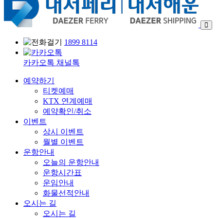
1899 8114
카카오톡 채널톡
예약하기
티켓예매
KTX 연계예매
예약확인/취소
이벤트
상시 이벤트
월별 이벤트
운항안내
오늘의 운항안내
운항시간표
운임안내
화물선적안내
오시는 길
오시는 길