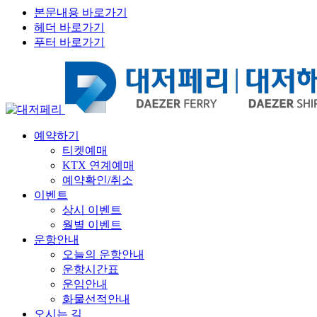
본문내용 바로가기
헤더 바로가기
푸터 바로가기
예약하기
티켓예매
KTX 연계예매
예약확인/취소
이벤트
상시 이벤트
월별 이벤트
운항안내
오늘의 운항안내
운항시간표
운임안내
화물선적안내
오시는 길