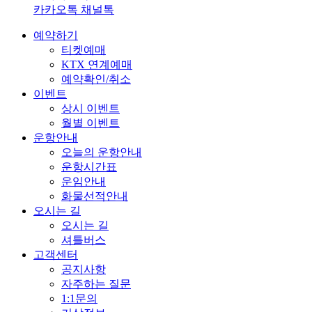
카카오톡 채널톡
예약하기
티켓예매
KTX 연계예매
예약확인/취소
이벤트
상시 이벤트
월별 이벤트
운항안내
오늘의 운항안내
운항시간표
운임안내
화물선적안내
오시는 길
오시는 길
셔틀버스
고객센터
공지사항
자주하는 질문
1:1문의