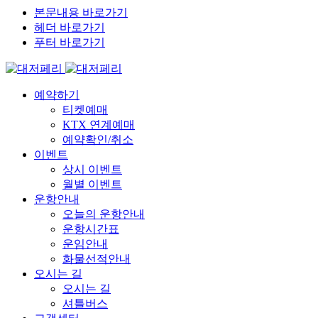
본문내용 바로가기
헤더 바로가기
푸터 바로가기
예약하기
티켓예매
KTX 연계예매
예약확인/취소
이벤트
상시 이벤트
월별 이벤트
운항안내
오늘의 운항안내
운항시간표
운임안내
화물선적안내
오시는 길
오시는 길
셔틀버스