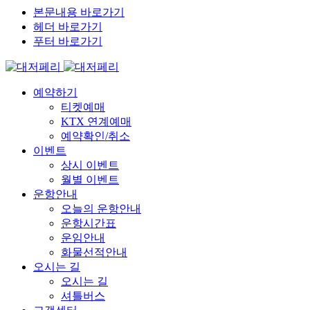
본문내용 바로가기
헤더 바로가기
푸터 바로가기
예약하기
티켓예매
KTX 연계예매
예약확인/취소
이벤트
상시 이벤트
월별 이벤트
운항안내
오늘의 운항안내
운항시간표
운임안내
화물선적안내
오시는 길
오시는 길
셔틀버스